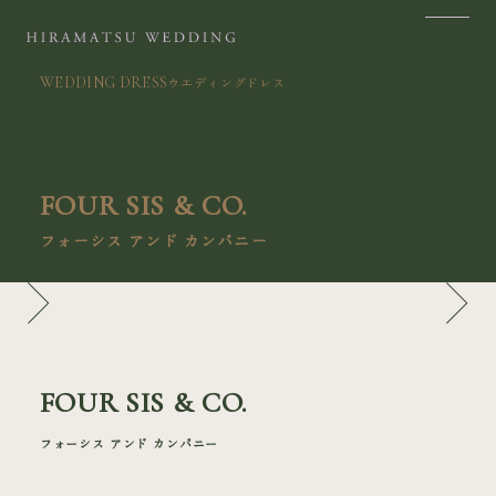
WEDDING DRESS
ウエディングドレス
SITE MAP
PLACES
TOP
SAPPORO
FOUR SIS & CO.
ABOUT
TOKYO
フォーシス アンド カンパニー
PHILOSOPHY
KANAZAWA
PLACES
NAGOYA
SERVICES
OSAKA
FOUR SIS & CO.
ITEM
KYOTO
フォーシス アンド カンパニー
CONTACT
FUKUOKA