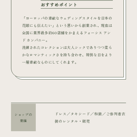
おすすめポイント
「ヨーロッパの素敵なウェディングスタイルを日本の
花嫁にも伝えたい」という思いから創業され、現在は
全国に業界最多約60店舗をかまえるフォーシス アン
ド カンパニー。
洗練されたコレクションは大人シックでありつつ柔ら
かなロマンティックさを持ち合わせ、特別な日をより
一層素敵なものにしてくれます。
ドレス／タキシード／和装／ご参列者衣
ショップの
業種
装のレンタル・販売