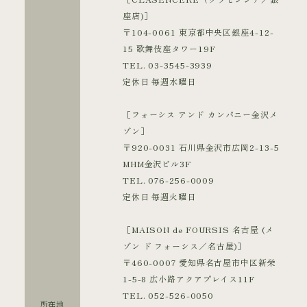
座店)］
〒104-0061 東京都中央区銀座4-12-
15 歌舞伎座タワー19F
TEL. 03-3545-3939
定休日 毎週水曜日
［フォーシス アンド カンパニー金沢メ
ゾン］
〒920-0031 石川県金沢市広岡2-13-5
MHM金沢ビル3F
TEL. 076-256-0009
定休日 毎週火曜日
［MAISON de FOURSIS 名古屋 (メ
ゾン ド フォーシス／名古屋)］
〒460-0007 愛知県名古屋市中区新栄
1-5-8 広小路アクアプレイス11F
TEL. 052-526-0050
所在地