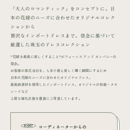
よくあるご質問
「大人のロマンティック」をコンセプトに、日
会社概要
本の花嫁のニーズに合わせたオリジナルコレク
採用情報
プライバシーポリシー
ションから
贅沢なインポートドレスまで、信念に基づいて
厳選した珠玉のドレスコレクション
“花嫁を最高に美しくすること”がフォーシス アンド カンパニーの
信念。
お客様の挙式当日を、人生で最も美しく輝く瞬間にするため
日本の花嫁のニーズに合わせたオリジナルドレス、
最高級素材を使用したインポートドレス、オリジナルの和装・タキ
シードなど
上質な婚礼衣装を豊富にご用意しています。
コーディネーターからの