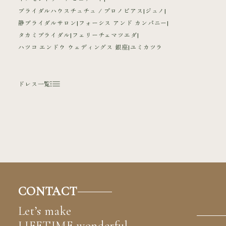
ブライダルハウスチュチュ / プロノビアス
ジュノ
静ブライダルサロン
フォーシス アンド カンパニー
タカミブライダル
フェリーチェマツエダ
ハツコ エンドウ ウェディングス 銀座
ユミカツラ
ドレス一覧
CONTACT
Let’s make
LIFETIME wonderful