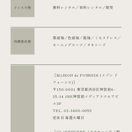
無料レンタル／有料レンタル／販売
ドレス小物
黒留袖／色留袖／振袖／ミセスドレス／
列席者衣装
モーニングスーツ／タキシード
［MAISON de FOURSIS (メゾン ド
フォーシス)］
〒150-0001 東京都渋谷区神宮前6-
25-14 JRE神宮前メディアスクエアビ
ル3F
TEL. 03-3400-0055
定休日 毎週火曜日
［CLASENCERE（クラセンシア／銀