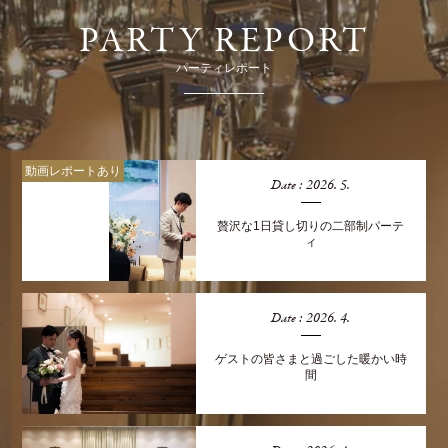
PARTY REPORT
パーティレポート
動画レポートあり
Date : 2026. 5.
贅沢な1日貸し切りの二部制パーテ
ィ
Date : 2026. 4.
ゲストの皆さまと過ごした暖かい時
間