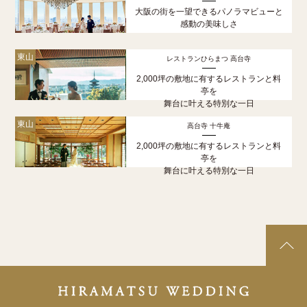
大阪の街を一望できるパノラマビューと
感動の美味しさ
東山
レストランひらまつ 高台寺
2,000坪の敷地に有するレストランと料
亭を
舞台に叶える特別な一日
東山
高台寺 十牛庵
2,000坪の敷地に有するレストランと料
亭を
舞台に叶える特別な一日