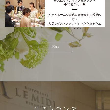
少人数ウエディング特別プラン
◆10名70万円◆
アットホームな挙式＆会食会をご希望の
方へ
大切なゲストと過ごす心あたたまるウエ
ディングを
More
リストランテ