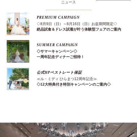
ニュース
PREMIUM CAMPAIGN
◇8月9日（日）～8月16日（日）お盆期間限定◇
絶品試食＆ドレス試着が叶う体験型フェアのご案内
SUMMER CAMPAIGN
◇サマーキャンペーン◇
一周年記念ディナーご招待！
公式HPベストレート保証
≪ル・ミディ ひらまつ12周年記念≫
◇12大特典付き特別キャンペーンのご案内◇