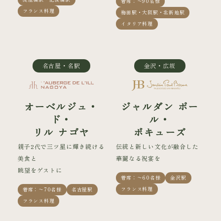
着席：〜90名様
フランス料理
梅田駅・大阪駅・北新地駅
イタリア料理
名古屋・名駅
金沢・広坂
オーベルジュ・
ジャルダン ポー
ド・
ル・
リル ナゴヤ
ボキューズ
親子2代で三ツ星に輝き続ける
伝統と新しい文化が融合した
美食と
華麗なる祝宴を
眺望をゲストに
着席：〜60名様
金沢駅
フランス料理
着席：〜70名様
名古屋駅
フランス料理