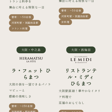
舞台に叶える特別な一日
トランと料亭を
舞台に叶える特別な一日
着席：〜50名様
河原町駅・祇園四条駅
着席：〜50名様
京料理
河原町駅・祇園四条駅
フランス料理
大阪・中之島
大阪・西梅田
ラ・フェット ひ
リストランテ
らまつ
ル・ミディ
ひらまつ
大阪の街を一望できるパノラ
マビューと
大阪駅直結！華やかなイタリ
感動の美味しさ
ア料理で
至福のおもてなし
着席：〜150名様
淀屋橋駅・肥後橋駅