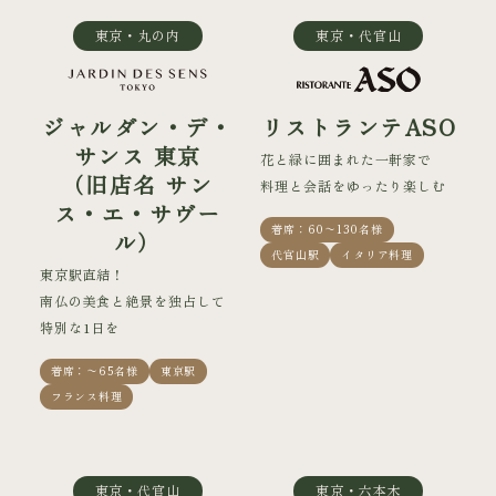
東京・丸の内
東京・代官山
ジャルダン・デ・
リストランテASO
サンス 東京
花と緑に囲まれた一軒家で
（旧店名 サン
料理と会話をゆったり楽しむ
ス・エ・サヴー
着席：60〜130名様
ル）
代官山駅
イタリア料理
東京駅直結！
南仏の美食と絶景を独占して
特別な1日を
着席：〜65名様
東京駅
フランス料理
東京・代官山
東京・六本木