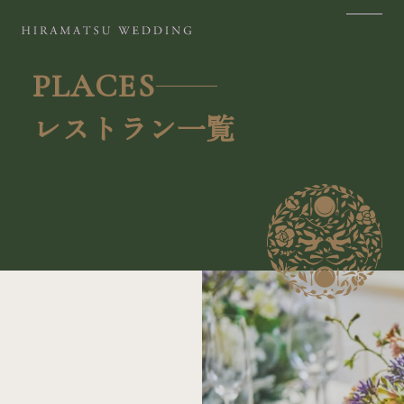
PLACES
SITE MAP
PLACES
レストラン一覧
TOP
SAPPORO
ABOUT
TOKYO
PHILOSOPHY
KANAZAWA
PLACES
NAGOYA
SERVICES
OSAKA
ITEM
KYOTO
CONTACT
FUKUOKA