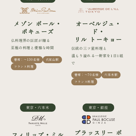
メゾン ポール・
オーベルジュ・
ボキューズ
ド・
リル トーキョー
仏料理界の巨匠が贈る
至極の料理と優雅な時間
伝統の三ツ星料理と
温もり溢れる一軒家を1日1組
着席：〜130名様
代官山駅
で
フランス料理
着席：〜70名様
六本木駅
フランス料理
東京・六本木
東京・銀座
ブラッスリー ポ
フィリップ・ミル