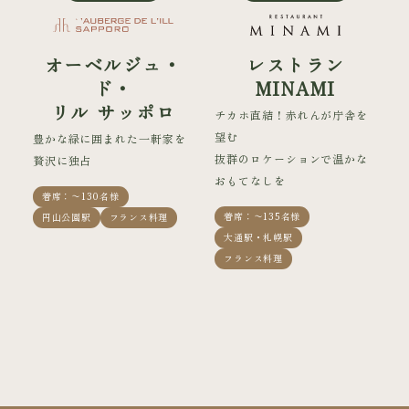
オーベルジュ・
レストラン
ド・
MINAMI
リル サッポロ
チカホ直結！赤れんが庁舎を
望む
豊かな緑に囲まれた一軒家を
抜群のロケーションで温かな
贅沢に独占
おもてなしを
着席：〜130名様
着席：〜135名様
円山公園駅
フランス料理
大通駅・札幌駅
フランス料理