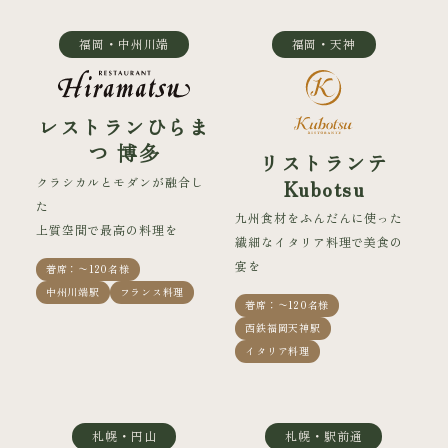
福岡・中州川端
福岡・天神
レストランひらま
つ 博多
リストランテ
クラシカルとモダンが融合し
Kubotsu
た
九州食材をふんだんに使った
上質空間で最高の料理を
繊細なイタリア料理で美食の
宴を
着席：〜120名様
中州川端駅
フランス料理
着席：〜120名様
西鉄福岡天神駅
イタリア料理
札幌・円山
札幌・駅前通