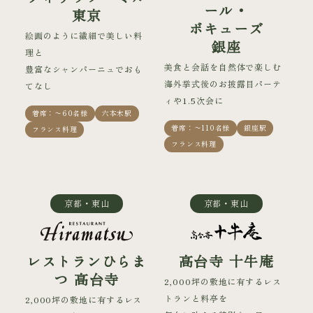
ール・
東京
ボキューズ
絵画のように繊細で美しい料
銀座
理と
美食と会話を自然体で楽しむ
豊富なシャンパーニュでおも
海外挙式後のお披露目パーテ
てなし
ィや1.5次会に
着席：〜60名様
六本木駅
着席：〜110名様
銀座駅
フランス料理
フランス料理
京都・東山
京都・東山
レストランひらま
高台寺 十牛庵
つ 高台寺
2,000坪の敷地に有するレス
トランと料亭を
2,000坪の敷地に有するレス