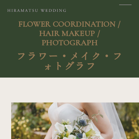
FLOWER COORDINATION /
HAIR MAKEUP /
SITE MAP
PLACES
PHOTOGRAPH
TOP
SAPPORO
フラワー・メイク・フ
ォトグラフ
ABOUT
TOKYO
PHILOSOPHY
KANAZAWA
PLACES
NAGOYA
SERVICES
OSAKA
ITEM
KYOTO
CONTACT
FUKUOKA