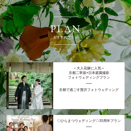
PLAN
おすすめプラン
＜大人花嫁に人気＞
京都二寧坂×日本庭園撮影
フォトウェディングプラン
京都で過ごす贅沢フォトウェディング
◇ひらまつウェディング◇35周年プラン