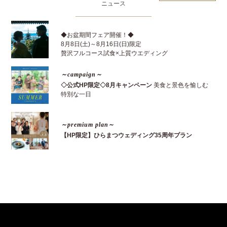
ニュース
◆お盆期間フェア開催！◆
8月8日(土)～8月16日(日)限定
贅沢フルコース試食×上質ウエディング
～campaign～
◇公式HP限定◇8月キャンペーン
美食と景色を愉しむ
特別な一日
～premium plan～
【HP限定】ひらまつウェディング35周年プラン