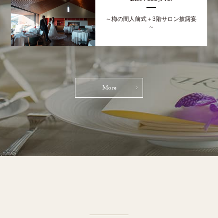
～梅の間人前式＋3階サロン披露宴
～
More