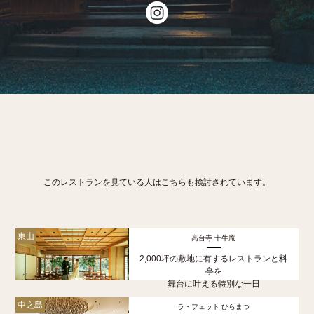
このレストランを見ている人はこちらも検討されています。
東山
高台寺 十牛庵
2,000坪の敷地に有するレストランと料
亭を
舞台に叶える特別な一日
中之島
ラ・フェット ひらまつ