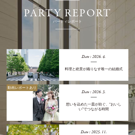
PARTY REPORT
パーティレポート
Date : 2026. 4.
料理と絶景が織りなす唯一の結婚式
動画レポートあり
Date : 2026. 3.
想いを込めた一皿が紡ぐ、“おいし
い”でつながる時間
Date : 2025. 11.