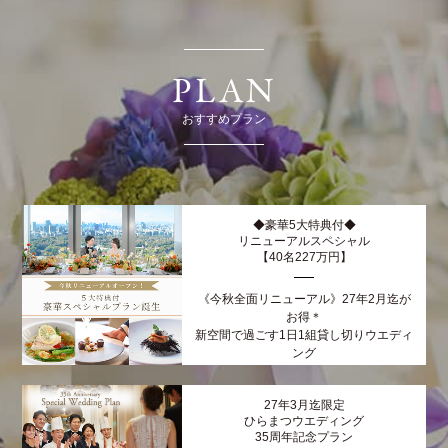
PLAN
おすすめプラン
◆豪華5大特典付◆
リニューアルスペシャル
【40名227万円】
《今秋全面リニューアル》27年2月迄が
お得＊
新空間で過ごす1日1組貸し切りウエディ
ング
27年3月迄限定
ひらまつウエディング
35周年記念プラン