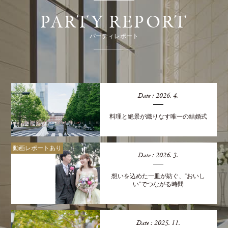
PARTY REPORT
パーティレポート
Date : 2026. 4.
料理と絶景が織りなす唯一の結婚式
動画レポートあり
Date : 2026. 3.
想いを込めた一皿が紡ぐ、“おいし
い”でつながる時間
Date : 2025. 11.