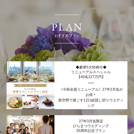
PLAN
おすすめプラン
◆豪華5大特典付◆
リニューアルスペシャル
【40名227万円】
《今秋全面リニューアル》27年2月迄が
お得＊
新空間で過ごす1日1組貸し切りウエディ
ング
27年3月迄限定
ひらまつウエディング
35周年記念プラン