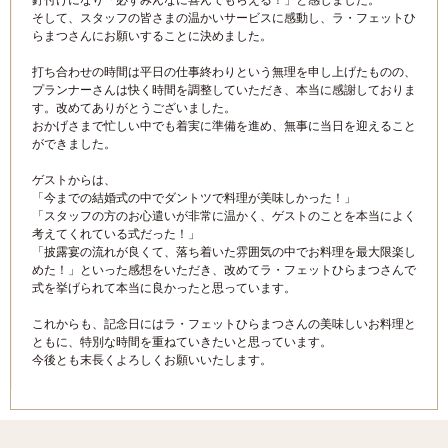
釘付けになり「必ずみんなに喜んでもらえる！」と感じました。
そして、スタッフの皆さまの温かいサービスに感動し、ラ・フェットひ
らまつさんにお願いすることに決めました。
打ち合わせの時間は平日の仕事終わりという無理を申し上げたものの、
プランナーさんは快く時間を調整していただき、本当に感謝しておりま
す。改めてありがとうございました。
おかげさまで忙しい中でも着実に準備を進め、無事に当日を迎えること
ができました。
ゲストからは、
「今までの結婚式の中でダントツで料理が美味しかった！」
「スタッフの方のお心遣いが非常に温かく、ゲストのことを本当によく
考えてくれている式だった！」
「披露宴の流れが良くて、落ち着いた雰囲気の中でお料理を最大限楽し
めた！」といった感想をいただき、改めてラ・フェットひらまつさんで
式を挙げられて本当に良かったと思っています。
これからも、記念日にはラ・フェットひらまつさんの美味しいお料理と
ともに、特別な時間を重ねていきたいと思っています。
今後とも末長くよろしくお願いいたします。