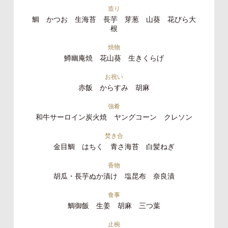
造り
鯛 かつお 生海苔 長芋 芽葱 山葵 花びら大
根
焼物
鱒幽庵焼 花山葵 生きくらげ
お祝い
赤飯 からすみ 胡麻
強肴
和牛サーロイン炭火焼 ヤングコーン クレソン
焚き合
金目鯛 はちく 青さ海苔 白髪ねぎ
香物
胡瓜・長芋ぬか漬け 塩昆布 奈良漬
食事
鯛御飯 生姜 胡麻 三つ葉
止椀