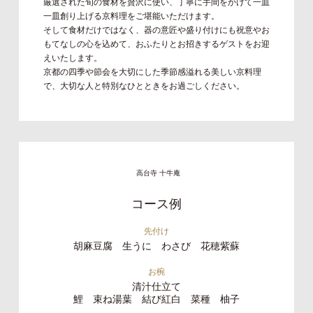
厳選された旬の食材を贅沢に使い、丁寧に手間をかけて一皿
一皿創り上げる京料理をご堪能いただけます。
そして食材だけではなく、器の意匠や盛り付けにも祝意やお
もてなしの心を込めて、おふたりとお招きするゲストをお迎
えいたします。
京都の四季や節会を大切にした季節感溢れる美しい京料理
で、大切な人と特別なひとときをお過ごしください。
高台寺 十牛庵
コース例
先付け
胡麻豆腐 生うに わさび 花穂紫蘇
お椀
清汁仕立て
鯉 束ね湯葉 結び紅白 菜種 柚子