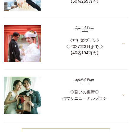
【50名269万円】
Special Plan
《神社婚プラン》
◇2027年3月まで◇
【40名194万円】
Special Plan
◇誓いの更新◇
バウリニューアルプラン